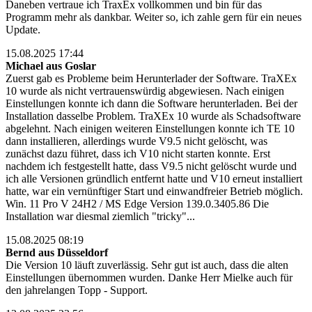
Daneben vertraue ich TraxEx vollkommen und bin für das
Programm mehr als dankbar. Weiter so, ich zahle gern für ein neues
Update.
15.08.2025 17:44
Michael aus Goslar
Zuerst gab es Probleme beim Herunterlader der Software. TraXEx
10 wurde als nicht vertrauenswürdig abgewiesen. Nach einigen
Einstellungen konnte ich dann die Software herunterladen. Bei der
Installation dasselbe Problem. TraXEx 10 wurde als Schadsoftware
abgelehnt. Nach einigen weiteren Einstellungen konnte ich TE 10
dann installieren, allerdings wurde V9.5 nicht gelöscht, was
zunächst dazu führet, dass ich V10 nicht starten konnte. Erst
nachdem ich festgestellt hatte, dass V9.5 nicht gelöscht wurde und
ich alle Versionen gründlich entfernt hatte und V10 erneut installiert
hatte, war ein vernünftiger Start und einwandfreier Betrieb möglich.
Win. 11 Pro V 24H2 / MS Edge Version 139.0.3405.86 Die
Installation war diesmal ziemlich "tricky"...
15.08.2025 08:19
Bernd aus Düsseldorf
Die Version 10 läuft zuverlässig. Sehr gut ist auch, dass die alten
Einstellungen übernommen wurden. Danke Herr Mielke auch für
den jahrelangen Topp - Support.