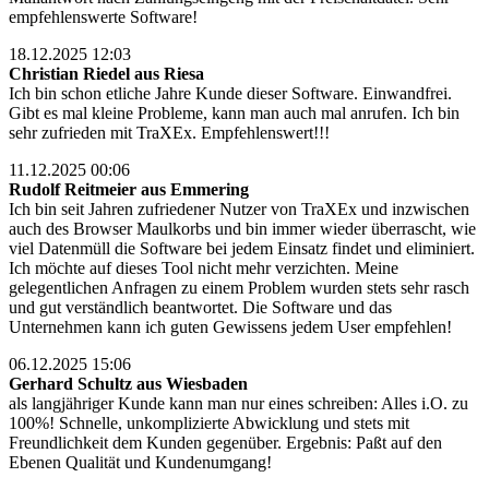
empfehlenswerte Software!
18.12.2025 12:03
Christian Riedel aus Riesa
Ich bin schon etliche Jahre Kunde dieser Software. Einwandfrei.
Gibt es mal kleine Probleme, kann man auch mal anrufen. Ich bin
sehr zufrieden mit TraXEx. Empfehlenswert!!!
11.12.2025 00:06
Rudolf Reitmeier aus Emmering
Ich bin seit Jahren zufriedener Nutzer von TraXEx und inzwischen
auch des Browser Maulkorbs und bin immer wieder überrascht, wie
viel Datenmüll die Software bei jedem Einsatz findet und eliminiert.
Ich möchte auf dieses Tool nicht mehr verzichten. Meine
gelegentlichen Anfragen zu einem Problem wurden stets sehr rasch
und gut verständlich beantwortet. Die Software und das
Unternehmen kann ich guten Gewissens jedem User empfehlen!
06.12.2025 15:06
Gerhard Schultz aus Wiesbaden
als langjähriger Kunde kann man nur eines schreiben: Alles i.O. zu
100%! Schnelle, unkomplizierte Abwicklung und stets mit
Freundlichkeit dem Kunden gegenüber. Ergebnis: Paßt auf den
Ebenen Qualität und Kundenumgang!