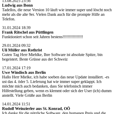
13.08.2025 23:56
Ludwig aus Bonn
Tadellos, die neue Version 10 läuft wie immer super und löscht noch
mehr als die alte 9er. Vielen Dank auch für die prompte Hilfe an
Telefon.
31.01.2024 18:39
Frank Ritschel aus Püttlingen
Funktioniert schon seit Jahren bestens!!!!!!!!!!!!!!!!
29.01.2024 09:32
Uli Müller aus Rothrist
Guten Tag Herr Miehlke, Ihre Software ist absolute Spitze, bin
begeistert. Beste Grüsse aus der Schweiz
17.01.2024 17:19
Uwe Windisch aus Berlin
Hallo Herr Mielke, ich habe soeben das neue Update installiert. -es
ust das 4. öder 5. Lieferung hat wie immer super geklappt. Ich
möchte mich auch bedanken, dass Sie telefonisch immer
Hilfestellung geben, wenn es klemmt oder sich der User (ich) dumm
anstellt. Viele Grüße aus Berlin
14.01.2024 11:51
Rudolf Weinzierler aus St. Konrad, OÖ
Ich danke für die nützliche Software, den humanen Preis und die