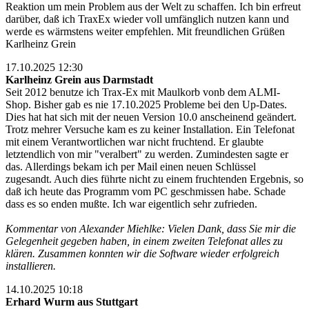
Reaktion um mein Problem aus der Welt zu schaffen. Ich bin erfreut
darüber, daß ich TraxEx wieder voll umfänglich nutzen kann und
werde es wärmstens weiter empfehlen. Mit freundlichen Grüßen
Karlheinz Grein
17.10.2025 12:30
Karlheinz Grein aus Darmstadt
Seit 2012 benutze ich Trax-Ex mit Maulkorb vonb dem ALMI-
Shop. Bisher gab es nie 17.10.2025 Probleme bei den Up-Dates.
Dies hat hat sich mit der neuen Version 10.0 anscheinend geändert.
Trotz mehrer Versuche kam es zu keiner Installation. Ein Telefonat
mit einem Verantwortlichen war nicht fruchtend. Er glaubte
letztendlich von mir "veralbert" zu werden. Zumindesten sagte er
das. Allerdings bekam ich per Mail einen neuen Schlüssel
zugesandt. Auch dies führte nicht zu einem fruchtenden Ergebnis, so
daß ich heute das Programm vom PC geschmissen habe. Schade
dass es so enden mußte. Ich war eigentlich sehr zufrieden.
Kommentar von Alexander Miehlke: Vielen Dank, dass Sie mir die
Gelegenheit gegeben haben, in einem zweiten Telefonat alles zu
klären. Zusammen konnten wir die Software wieder erfolgreich
installieren.
14.10.2025 10:18
Erhard Wurm aus Stuttgart