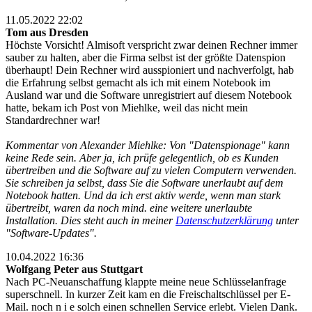
11.05.2022 22:02
Tom aus Dresden
Höchste Vorsicht! Almisoft verspricht zwar deinen Rechner immer
sauber zu halten, aber die Firma selbst ist der größte Datenspion
überhaupt! Dein Rechner wird ausspioniert und nachverfolgt, hab
die Erfahrung selbst gemacht als ich mit einem Notebook im
Ausland war und die Software unregistriert auf diesem Notebook
hatte, bekam ich Post von Miehlke, weil das nicht mein
Standardrechner war!
Kommentar von Alexander Miehlke: Von "Datenspionage" kann
keine Rede sein. Aber ja, ich prüfe gelegentlich, ob es Kunden
übertreiben und die Software auf zu vielen Computern verwenden.
Sie schreiben ja selbst, dass Sie die Software unerlaubt auf dem
Notebook hatten. Und da ich erst aktiv werde, wenn man stark
übertreibt, waren da noch mind. eine weitere unerlaubte
Installation. Dies steht auch in meiner
Datenschutzerklärung
unter
"Software-Updates".
10.04.2022 16:36
Wolfgang Peter aus Stuttgart
Nach PC-Neuanschaffung klappte meine neue Schlüsselanfrage
superschnell. In kurzer Zeit kam en die Freischaltschlüssel per E-
Mail. noch n i e solch einen schnellen Service erlebt. Vielen Dank.