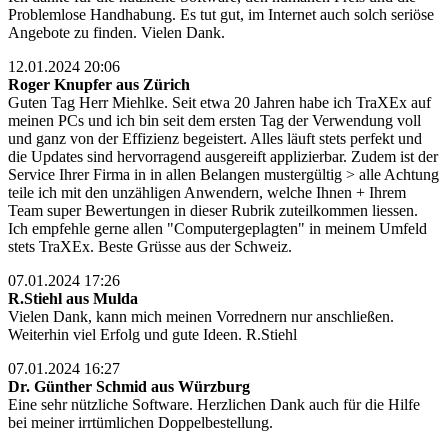
Problemlose Handhabung. Es tut gut, im Internet auch solch seriöse
Angebote zu finden. Vielen Dank.
12.01.2024 20:06
Roger Knupfer aus Zürich
Guten Tag Herr Miehlke. Seit etwa 20 Jahren habe ich TraXEx auf
meinen PCs und ich bin seit dem ersten Tag der Verwendung voll
und ganz von der Effizienz begeistert. Alles läuft stets perfekt und
die Updates sind hervorragend ausgereift applizierbar. Zudem ist der
Service Ihrer Firma in in allen Belangen mustergültig > alle Achtung
teile ich mit den unzähligen Anwendern, welche Ihnen + Ihrem
Team super Bewertungen in dieser Rubrik zuteilkommen liessen.
Ich empfehle gerne allen "Computergeplagten" in meinem Umfeld
stets TraXEx. Beste Grüsse aus der Schweiz.
07.01.2024 17:26
R.Stiehl aus Mulda
Vielen Dank, kann mich meinen Vorrednern nur anschließen.
Weiterhin viel Erfolg und gute Ideen. R.Stiehl
07.01.2024 16:27
Dr. Günther Schmid aus Würzburg
Eine sehr nützliche Software. Herzlichen Dank auch für die Hilfe
bei meiner irrtümlichen Doppelbestellung.