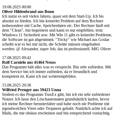
19.08.2025 00:00
Oliver Hildenbrand aus Bonn
Ich nutze es seit vielen Jahren, quasi seit dem Start-Up. Ich bis
absolut zu frieden. Ich bin keinerlei Problem auf dem Rechner
insbesondere mit Cache, Speicherdaten etc. Der Rechner läuft seit
dem "Clean", bin begeistern und kann es nur empfehlen. trotz
Windows 11 Sicherheit usw. Mit Win 11 gibt es keinerlei Probleme,
die Software ist gut abgestimmt. "Tricky" wie Michael aus Goslar
scheibt war es bei mir nicht, die Schritte müssen eingehalten
werden. @ Alexander, super Job, das ist professionell. MfG Oliver
17.08.2025 09:42
Rolf Carnielo aus 41464 Neuss
Das Programm hält alles was es verspricht. Bin sehr zufrieden. Mit
dem Service bin ich immer zufrieden, da er freundlich und
kompetent ist. Kann ich nur weiterempfehlen.
15.08.2025 20:36
Wilfried Prenger aus 59423 Unna
Seidem es das Programm TraxEx gibt, bin ich ein sehr zufriedener
Nutzer. Ich lasse den Löschautomaten grundsätzlich laufen, bevor
ich meine Rechner herunterfahre und habe noch nie Probleme mit
irgendwelchen Viren oder Trojanern gehabt. Natürlich achte ich auf
Mails, die mir obskur erscheinen und bin entsprechend vorisichtig.