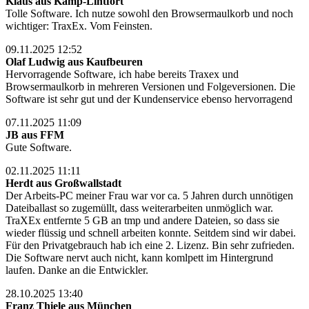
Klaus aus Kamp-Lintfort
Tolle Software. Ich nutze sowohl den Browsermaulkorb und noch
wichtiger: TraxEx. Vom Feinsten.
09.11.2025 12:52
Olaf Ludwig aus Kaufbeuren
Hervorragende Software, ich habe bereits Traxex und
Browsermaulkorb in mehreren Versionen und Folgeversionen. Die
Software ist sehr gut und der Kundenservice ebenso hervorragend
07.11.2025 11:09
JB aus FFM
Gute Software.
02.11.2025 11:11
Herdt aus Großwallstadt
Der Arbeits-PC meiner Frau war vor ca. 5 Jahren durch unnötigen
Dateiballast so zugemüllt, dass weiterarbeiten unmöglich war.
TraXEx entfernte 5 GB an tmp und andere Dateien, so dass sie
wieder flüssig und schnell arbeiten konnte. Seitdem sind wir dabei.
Für den Privatgebrauch hab ich eine 2. Lizenz. Bin sehr zufrieden.
Die Software nervt auch nicht, kann komlpett im Hintergrund
laufen. Danke an die Entwickler.
28.10.2025 13:40
Franz Thiele aus München