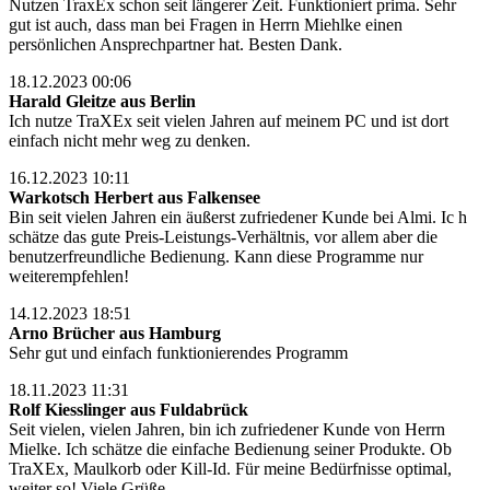
Nutzen TraxEx schon seit längerer Zeit. Funktioniert prima. Sehr
gut ist auch, dass man bei Fragen in Herrn Miehlke einen
persönlichen Ansprechpartner hat. Besten Dank.
18.12.2023 00:06
Harald Gleitze aus Berlin
Ich nutze TraXEx seit vielen Jahren auf meinem PC und ist dort
einfach nicht mehr weg zu denken.
16.12.2023 10:11
Warkotsch Herbert aus Falkensee
Bin seit vielen Jahren ein äußerst zufriedener Kunde bei Almi. Ic h
schätze das gute Preis-Leistungs-Verhältnis, vor allem aber die
benutzerfreundliche Bedienung. Kann diese Programme nur
weiterempfehlen!
14.12.2023 18:51
Arno Brücher aus Hamburg
Sehr gut und einfach funktionierendes Programm
18.11.2023 11:31
Rolf Kiesslinger aus Fuldabrück
Seit vielen, vielen Jahren, bin ich zufriedener Kunde von Herrn
Mielke. Ich schätze die einfache Bedienung seiner Produkte. Ob
TraXEx, Maulkorb oder Kill-Id. Für meine Bedürfnisse optimal,
weiter so! Viele Grüße.