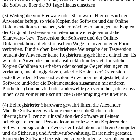
die Software über die 30 Tage hinaus einsetzen.
(3) Weitergabe von Freeware oder Shareware: Hiermit wird der
Anwender befugt, so viele Kopien der Software und der Online-
Dokumentation zu machen, wie er möchte; er kann genaue Kopien
der Original-Testversion an jedermann weitergeben und die
Shareware- bzw. Testversion der Software und der Online-
Dokumentation auf elektronischem Wege in unveränderter Form
verbreiten. Für die oben beschriebene Weitergabe der Testversion
braucht der Anwender keine Registrierungsgebühr zu entrichten. Es
wird dem Anwender hiermit ausdrücklich untersagt, für solche
Kopien Gebühren zu erheben oder sonstige Gegenleistungen zu
verlangen, unabhängig davon, wie die Kopien der Testversion
erstellt wurden. Ebenso ist es dem Anwender nicht gestattet, die
Software und/oder die Dokumentation zusammen mit anderen
Produkten (kommerziell oder anderweitig) zu vertreiben, ohne dass
Ihnen dazu vorher eine schriftliche Genehmigung erteilt wurde.
(4) Bei registrierter Shareware gewährt Ihnen die Alexander
Miehlke Softwareentwicklung eine ausschließliche, nicht
übertragbare Lizenz zur Installation der Software auf einem
beliebigen einzelnen Personalcomputer bzw. zum Kopieren der
Software einzig zu dem Zweck der Installation auf Ihrem Computer
und als Sicherung und Archivaufbewahrung. Es ist nicht gestattet,
Kopien der Software herzustellen, zu verkaufen, zu vermieten oder