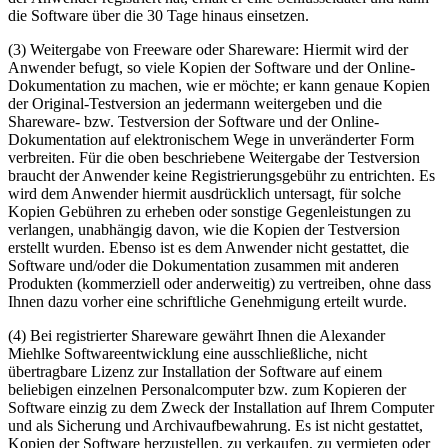
die Software über die 30 Tage hinaus einsetzen.
(3) Weitergabe von Freeware oder Shareware: Hiermit wird der
Anwender befugt, so viele Kopien der Software und der Online-
Dokumentation zu machen, wie er möchte; er kann genaue Kopien
der Original-Testversion an jedermann weitergeben und die
Shareware- bzw. Testversion der Software und der Online-
Dokumentation auf elektronischem Wege in unveränderter Form
verbreiten. Für die oben beschriebene Weitergabe der Testversion
braucht der Anwender keine Registrierungsgebühr zu entrichten. Es
wird dem Anwender hiermit ausdrücklich untersagt, für solche
Kopien Gebühren zu erheben oder sonstige Gegenleistungen zu
verlangen, unabhängig davon, wie die Kopien der Testversion
erstellt wurden. Ebenso ist es dem Anwender nicht gestattet, die
Software und/oder die Dokumentation zusammen mit anderen
Produkten (kommerziell oder anderweitig) zu vertreiben, ohne dass
Ihnen dazu vorher eine schriftliche Genehmigung erteilt wurde.
(4) Bei registrierter Shareware gewährt Ihnen die Alexander
Miehlke Softwareentwicklung eine ausschließliche, nicht
übertragbare Lizenz zur Installation der Software auf einem
beliebigen einzelnen Personalcomputer bzw. zum Kopieren der
Software einzig zu dem Zweck der Installation auf Ihrem Computer
und als Sicherung und Archivaufbewahrung. Es ist nicht gestattet,
Kopien der Software herzustellen, zu verkaufen, zu vermieten oder