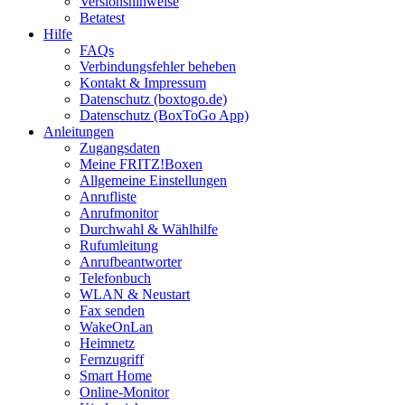
Versionshinweise
Betatest
Hilfe
FAQs
Verbindungsfehler beheben
Kontakt & Impressum
Datenschutz (boxtogo.de)
Datenschutz (BoxToGo App)
Anleitungen
Zugangsdaten
Meine FRITZ!Boxen
Allgemeine Einstellungen
Anrufliste
Anrufmonitor
Durchwahl & Wählhilfe
Rufumleitung
Anrufbeantworter
Telefonbuch
WLAN & Neustart
Fax senden
WakeOnLan
Heimnetz
Fernzugriff
Smart Home
Online-Monitor