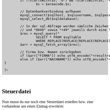
	if (!startsWith($s, "0") && !startsWith($s, "+"))

		$s = $areacode.$s;

	// Datenbankverbindung aufbauen	

	mysql_connect($sqlhost, $sqlusername, $sqlpassword);

	mysql_select_db($sqldatabase);

	// In der sql-Abfrage werden sämliche Zeichen entfernt, die nicht Ziffern sind

	// und "0049" sowie "+49" jeweils durch eine "0" ersetzt 

	$res = mysql_query("

		SELECT * FROM $sqltable

		WHERE REPLACE(REPLACE(REPLACE(REPLACE(REPLACE(REPLACE(REPLACE(TELEFON,'0049','0'),'+49','0'),' ',''),'/',''),'-',''),')',''),'(','') LIKE '%$s%';");

	$arr = mysql_fetch_array($res);

	// Firma bzw. Namen zurückgeben

	if ($arr["FIRMA"]) echo utf8_encode("<result>$arr[FIRMA]</result>");

	else if ($arr["NACHNAME"]) echo utf8_encode("<result>$arr[NACHNAME], $arr[VORNAME]</result>");

}
?>
Steuerdatei
Nun musst du nur noch eine Steuerdatei erstellen bzw. eine
vorhandene um einen Eintrag erweitern: