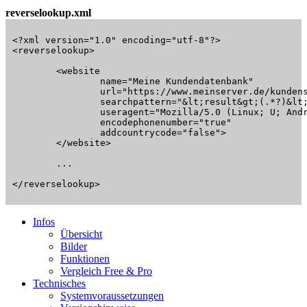
reverselookup.xml
<?xml version="1.0" encoding="utf-8"?>				

<reverselookup>

	<website 

		name="Meine Kundendatenbank"

		url="https://www.meinserver.de/kundensuche.php?p=geheim&amp;s=%s"

		searchpattern="&lt;result&gt;(.*?)&lt;/result&gt;"

		useragent="Mozilla/5.0 (Linux; U; Android 0.5; en-us) AppleWebKit/522+ (KHTML, like Gecko) Safari/419.3"

		encodephonenumber="true"

		addcountrycode="false">

	</website>

	...

</reverselookup>
Infos
Übersicht
Bilder
Funktionen
Vergleich Free & Pro
Technisches
Systemvoraussetzungen