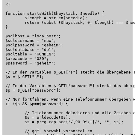
<?
function startsWith($haystack, $needle) {

	$length = strlen($needle);

	return (substr($haystack, 0, $length) === $needle);

}

$sqlhost = "localhost";

$sqlusername = "max";

$sqlpassword = "geheim";

$sqldatabase = "db1";

$sqltable = "KUNDEN";

$areacode = "030";

$password = "geheim";

// In der Variablen $_GET["s"] steckt die übergebene T
$s = $_GET["s"];

// In der Variablen $_GET["password"] steckt das überg
$p = $_GET["password"];

// Nur fortfahren, wenn eine Telefonnummer übergeben wu
if ($s && $p==$password) {

	// Telefonnummer dekodieren und alle Zeichen entfernen, die keine Ziffen sind

	$s = urldecode($s);

	$s = preg_replace("/[^0-9^\+]/", "", $s);

	// ggf. Vorwahl voranstellen
