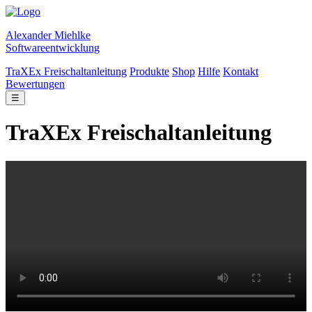
Alexander Miehlke
Softwareentwicklung
TraXEx Freischaltanleitung
Produkte
Shop
Hilfe
Kontakt
Bewertungen
☰
TraXEx Freischaltanleitung