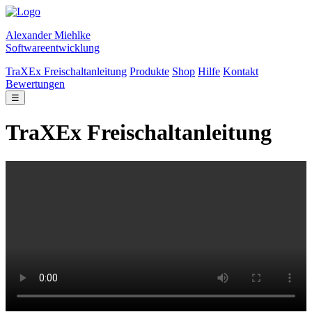
Alexander Miehlke
Softwareentwicklung
TraXEx Freischaltanleitung
Produkte
Shop
Hilfe
Kontakt
Bewertungen
☰
TraXEx Freischaltanleitung