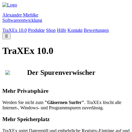
Alexander Miehlke
Softwareentwicklung
TraXEx 10.0
Produkte
Shop
Hilfe
Kontakt
Bewertungen
☰
TraXEx 10.0
Der Spurenverwischer
Mehr Privatsphäre
Werden Sie nicht zum
"Gläsernen Surfer"
. TraXEx löscht alle
Internet-, Windows- und Programmspuren zuverlässig.
Mehr Speicherplatz
TraXEx spürt Datenmüll und entbehrliche Registry-Einträge auf und