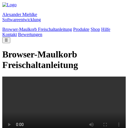
Alexander Miehlke
Softwareentwicklung
Browser-Maulkorb Freischaltanleitung
Produkte
Shop
Hilfe
Kontakt
Bewertungen
☰
Browser-Maulkorb
Freischaltanleitung