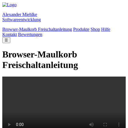
Alexander Miehlke
Softwareentwicklung
Browser-Maulkorb Freischaltanleitung
Produkte
Shop
Hilfe
Kontakt
Bewertungen
☰
Browser-Maulkorb
Freischaltanleitung