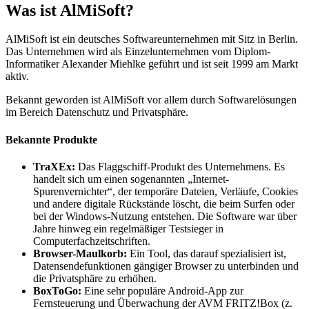
Was ist AlMiSoft?
AlMiSoft ist ein deutsches Softwareunternehmen mit Sitz in Berlin.
Das Unternehmen wird als Einzelunternehmen vom Diplom-
Informatiker Alexander Miehlke geführt und ist seit 1999 am Markt
aktiv.
Bekannt geworden ist AlMiSoft vor allem durch Softwarelösungen
im Bereich Datenschutz und Privatsphäre.
Bekannte Produkte
TraXEx:
Das Flaggschiff-Produkt des Unternehmens. Es
handelt sich um einen sogenannten „Internet-
Spurenvernichter“, der temporäre Dateien, Verläufe, Cookies
und andere digitale Rückstände löscht, die beim Surfen oder
bei der Windows-Nutzung entstehen. Die Software war über
Jahre hinweg ein regelmäßiger Testsieger in
Computerfachzeitschriften.
Browser-Maulkorb:
Ein Tool, das darauf spezialisiert ist,
Datensendefunktionen gängiger Browser zu unterbinden und
die Privatsphäre zu erhöhen.
BoxToGo:
Eine sehr populäre Android-App zur
Fernsteuerung und Überwachung der AVM FRITZ!Box (z.