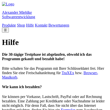
Alexander Miehlke
Softwareentwicklung
Produkte
Shop
Hilfe
Kontakt
Bewertungen
☰
Hilfe
Die 30-tägige Testphase ist abgelaufen, obwohl ich das
Programm gekauft und bezahlt habe!
Bitte schalten Sie das Programm mit Ihrer Schlüsseldatei frei. Hier
finden Sie eine Freischaltanleitung für
TraXEx
bzw.
Browser-
Maulkorb
.
Wie kann ich bezahlen?
Sie können per Vorkasse, Lastschrift, PayPal oder auf Rechnung
bezahlen. Eine Zahlung per Kreditkarte oder Nachnahme ist leider
nicht möglich. Für denn Fall, dass Sie nicht über das Internet
bestellen möchten, finden Sie hier ein
Formular
zum Ausdrucken.