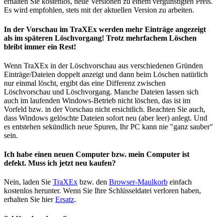
erhalten Sie kostenlos, neue Versionen zu einem vergünstigten Preis.
Es wird empfohlen, stets mit der aktuellen Version zu arbeiten.
In der Vorschau im TraXEx werden mehr Einträge angezeigt
als im späteren Löschvorgang! Trotz mehrfachem Löschen
bleibt immer ein Rest!
Wenn TraXEx in der Löschvorschau aus verschiedenen Gründen
Einträge/Dateien doppelt anzeigt und dann beim Löschen natürlich
nur einmal löscht, ergibt das eine Differenz zwischen
Löschvorschau und Löschvorgang. Manche Dateien lassen sich
auch im laufenden Windows-Betrieb nicht löschen, das ist im
Vorfeld bzw. in der Vorschau nicht ersichtlich. Beachten Sie auch,
dass Windows gelöschte Dateien sofort neu (aber leer) anlegt. Und
es entstehen sekündlich neue Spuren, Ihr PC kann nie "ganz sauber"
sein.
Ich habe einen neuen Computer bzw. mein Computer ist
defekt. Muss ich jetzt neu kaufen?
Nein, laden Sie
TraXEx
bzw. den
Browser-Maulkorb
einfach
kostenlos herunter. Wenn Sie Ihre Schlüsseldatei verloren haben,
erhalten Sie hier
Ersatz
.