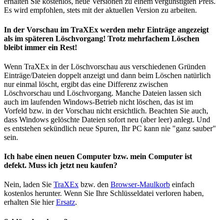
erhalten Sie kostenlos, neue Versionen zu einem vergünstigten Preis.
Es wird empfohlen, stets mit der aktuellen Version zu arbeiten.
In der Vorschau im TraXEx werden mehr Einträge angezeigt
als im späteren Löschvorgang! Trotz mehrfachem Löschen
bleibt immer ein Rest!
Wenn TraXEx in der Löschvorschau aus verschiedenen Gründen
Einträge/Dateien doppelt anzeigt und dann beim Löschen natürlich
nur einmal löscht, ergibt das eine Differenz zwischen
Löschvorschau und Löschvorgang. Manche Dateien lassen sich
auch im laufenden Windows-Betrieb nicht löschen, das ist im
Vorfeld bzw. in der Vorschau nicht ersichtlich. Beachten Sie auch,
dass Windows gelöschte Dateien sofort neu (aber leer) anlegt. Und
es entstehen sekündlich neue Spuren, Ihr PC kann nie "ganz sauber"
sein.
Ich habe einen neuen Computer bzw. mein Computer ist
defekt. Muss ich jetzt neu kaufen?
Nein, laden Sie
TraXEx
bzw. den
Browser-Maulkorb
einfach
kostenlos herunter. Wenn Sie Ihre Schlüsseldatei verloren haben,
erhalten Sie hier
Ersatz
.