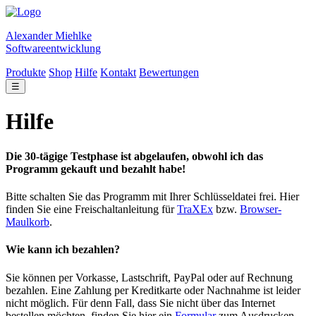
Alexander Miehlke
Softwareentwicklung
Produkte
Shop
Hilfe
Kontakt
Bewertungen
☰
Hilfe
Die 30-tägige Testphase ist abgelaufen, obwohl ich das
Programm gekauft und bezahlt habe!
Bitte schalten Sie das Programm mit Ihrer Schlüsseldatei frei. Hier
finden Sie eine Freischaltanleitung für
TraXEx
bzw.
Browser-
Maulkorb
.
Wie kann ich bezahlen?
Sie können per Vorkasse, Lastschrift, PayPal oder auf Rechnung
bezahlen. Eine Zahlung per Kreditkarte oder Nachnahme ist leider
nicht möglich. Für denn Fall, dass Sie nicht über das Internet
bestellen möchten, finden Sie hier ein
Formular
zum Ausdrucken.