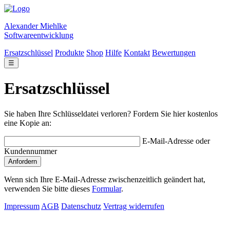
Alexander Miehlke
Softwareentwicklung
Ersatzschlüssel
Produkte
Shop
Hilfe
Kontakt
Bewertungen
☰
Ersatzschlüssel
Sie haben Ihre Schlüsseldatei verloren? Fordern Sie hier kostenlos
eine Kopie an:
E-Mail-Adresse oder
Kundennummer
Anfordern
Wenn sich Ihre E-Mail-Adresse zwischenzeitlich geändert hat,
verwenden Sie bitte dieses
Formular
.
Impressum
AGB
Datenschutz
Vertrag widerrufen