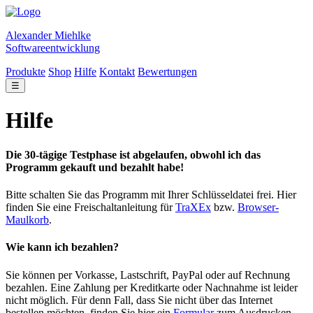
Alexander Miehlke
Softwareentwicklung
Produkte
Shop
Hilfe
Kontakt
Bewertungen
☰
Hilfe
Die 30-tägige Testphase ist abgelaufen, obwohl ich das
Programm gekauft und bezahlt habe!
Bitte schalten Sie das Programm mit Ihrer Schlüsseldatei frei. Hier
finden Sie eine Freischaltanleitung für
TraXEx
bzw.
Browser-
Maulkorb
.
Wie kann ich bezahlen?
Sie können per Vorkasse, Lastschrift, PayPal oder auf Rechnung
bezahlen. Eine Zahlung per Kreditkarte oder Nachnahme ist leider
nicht möglich. Für denn Fall, dass Sie nicht über das Internet
bestellen möchten, finden Sie hier ein
Formular
zum Ausdrucken.